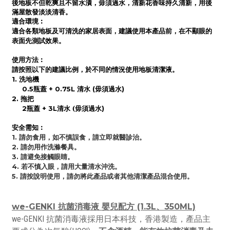
後
地板不但
乾爽且
不留水漬
，毋須過水，
清新花香味
持久清新，用後
滿屋散發淡淡清香。
適合環境︰
適合各類地板及可清洗的家居表面，建議使用本產品前，在不顯眼的
表面先測試效果。
使用方法︰
請按照以下的建議比例，於不同的情況使用地板清潔液。
洗
地機
1.
瓶蓋
清水
毋須過水
0.5
+ 0.75L
(
)
拖把
2.
瓶蓋
清水
(
2
+ 3L
毋須過水
)
安全需知︰
請勿食用，如不慎誤食，請立即就醫診治。
1.
請勿用作洗滌餐具。
2.
請避免接觸眼睛。
3.
若不慎入眼，請用大量清水沖洗。
4.
請按說明使用，請勿將此產品或者其他清潔產品混合使用。
5.
we-GENKI 抗菌消毒液 嬰兒配方 (1.3L、350ML)
we-GENKI 抗菌消毒液採用日本科技，香港製造，產品主