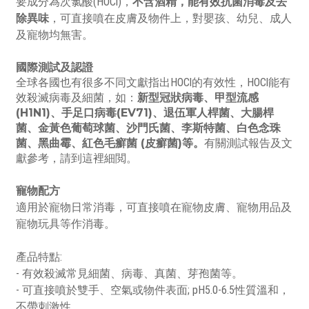
要成分為次氯酸(HOCl)，
不含酒精，能有效抗菌消毒及去
除異味
，可直接噴在皮膚及物件上，對嬰孩、幼兒、成人
及寵物均無害。
國際測試及認證
全球各國也有很多不同文獻指出HOCl的有效性，HOCl能有
效殺滅病毒及細菌，如：
新型冠狀病毒、甲型流感
(H1N1)、手足口病毒(EV71)、退伍軍人桿菌、大腸桿
菌、金黃色葡萄球菌、沙門氏菌、李斯特菌、白色念珠
菌、黑曲霉、紅色毛癬菌 (皮癬菌)等。
有關測試報告及文
獻參考，請到
這裡
細閲。
寵物配方
適用於寵物日常消毒，可直接噴在寵物皮膚、寵物用品及
寵物玩具等作消毒。
產品特點:
- 有效殺滅常見細菌、病毒、真菌、芽孢菌等。
- 可直接噴於雙手、空氣或物件表面; pH5.0-6.5性質溫和，
不帶刺激性。