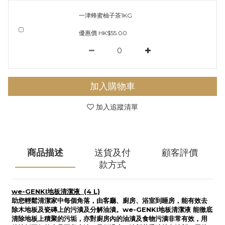
一津蜂蜜柚子茶1KG
優惠價 HK$55.00
加入購物車
加入追蹤清單
商品描述
送貨及付
顧客評價
款方式
地板清潔液
we-GENKI
(4 L)
助您輕鬆清潔家中每個角落，由客廳、廚房、浴室到睡房，能有效去
除木地板及瓷磚
上的污漬及分解油漬。
地板清潔液
能徹底
we-GENKI
清除地板上積聚的污垢，亦對廚房內的油漬及食物污漬非常有效，用