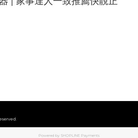
 | 家事達人一致推薦快靚正
是近年備受矚目的清潔劑，這款既天然又萬用的清潔家居材料，只需加水
繁忙家庭主婦必備的「去污神物」。推介以過碳酸鈉為主要成
易將千年油漬污漬KO!
中不難找到對它的讚賞，皆因過碳酸鈉去漬效果一流，對比用
reserved.
Powered by
SHOPLINE Payments