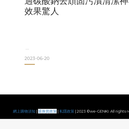
過碳酸鈉去頑固污漬清潔神器
效果驚人
2023-06-20
「過碳酸鈉」 (Sodium Percarbonate) 
以浸泡形式，無需用力擦就可將頑固污漬去除，是工作
份的we-GENKI新產品「強力去污清潔劑」畀大家，輕
過碳酸鈉有那些用途？
過碳酸鈉在香港雖然未入主流，不過在台灣的媽媽群組
網上購物須知
|
退換貨政策
|
私隱政策
|
2023 ©we-GENKI. All rights 
檸檬酸